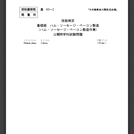
60
2 
基
－
禁転載複製
「中央職業能力開発協会編」
閲覧用
技能検定
基礎級
ハム・ソーセージ・ベーコン製造
（ハム・ソーセージ・ベーコン製造作業）
公開用学科試験問題
1 
( 20 
) 
しけんじかん
じかん
だい
Shiken jikan
1 jikan
( 20 dai )