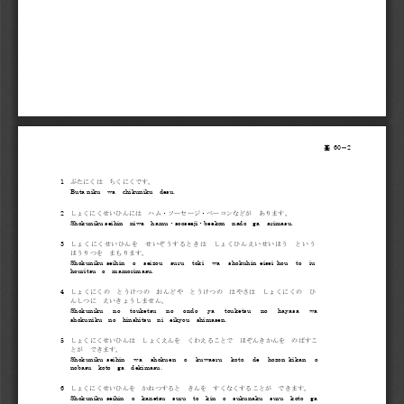
60
2 
基
－
1 
ぶたにくは
ちくにくです。
Buta
 niku
wa
chikuniku
desu.
2 
しょくにくせいひんには
ハム・ソーセージ・ベーコンなどが
あります。
Shokuniku seihin
niwa
hamu
sooseeji
beekon
nado
ga
arimasu.
・
・
3 
しょくにくせいひんを
せいぞうするときは
しょくひんえいせいほう
という
ほうりつを
まもります。
Shokuniku  seihin
o
seizou
suru
toki
wa
shokuhin  eisei  hou
to
iu
houritsu
o
mamorimasu.
4 
しょくにくの
とうけつの
おんどや
とうけつの
はやさは
しょくにくの
ひ
んしつに
えいきょう
しません。
Shokuniku
no
touketsu
no
ondo
ya
touketsu
no
hayasa
wa
shokuniku
no
hinshitsu
ni
eikyou
shimasen.
5 
しょくにくせいひんは
しょくえんを
くわえることで
ほぞんきかんを
のばすこ
とが
できます。
Shokuniku 
seihin
wa
shokuen
o
kuwaeru
koto
de
hozon  kikan
o
nobasu
koto
ga
dekimasu.
6 
しょくにくせいひんを
かねつすると
きんを
すくなくすることが
できます。
Shokuniku 
seihin
o
kanetsu
suru
to
kin
o
sukunaku
suru
koto
ga