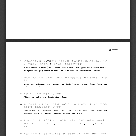
60
1 
基
－
1 
(JAS)
にほんのうりんきかく
では
ちくにくは
ぎゅうにく・ぶたにく・めんように
5
く・やぎにく・ばにくの
しゅるいと
きめられています。
Nihon  nourin  kikaku  (JAS)
dewa
chiku  niku
wa
gyuu  niku
buta  niku
・
・
menyou niku
yagi niku
ba 
niku
no
5 shurui
to
kimerarete
imasu.
・
・
2 
4
ぶたの
えだにくは
はじめに
かた・ロース・もも・ばら
つのぶぶんに
わけら
れます。
Buta
no
edaniku
wa
hajime
ni
kata
roosu
momo
bara
4tsu
no
・
・
・
bubun
ni
wakeraremasu.
3 
あひるの
にくは
かきんにく
です。
Ahiru
no
niku
wa
kakin niku
desu.
4 
5
しょくにくを
とうけつするときは
－
°Cくらいの
おんどで
ゆっくり
じかん
をかけて
おこなうほうが
よいです。
Shokuniku
o
touketsu
suru
toki
wa
5
  kurai
no
ondo
de
－
°C
yukkuri
jikan
o
kakete
okonau
hou ga
yoi
desu.
5 
しょくにくは
れいとうよりも
れいぞうの
ほうが
ながく
ほぞん
できます。
Shokuniku
wa
reitou
yorimo
reizou
no
houga
nagaku
hozon
dekimasu.
6 
しょくにくは
れいとうほかんよりも
れいぞうほかんの
ほうが
ながく
ほぞん