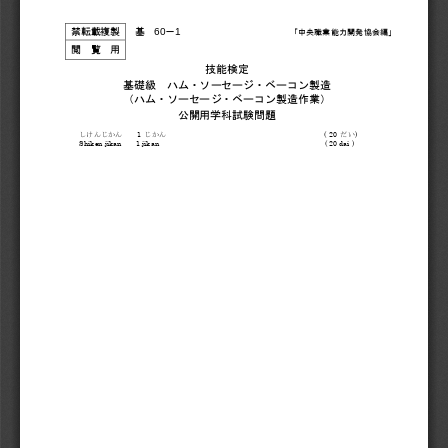
60
1 
基
－
禁転載複製
「中央職業能力開発協会編」
閲覧用
技能検定
基礎級
ハム・ソーセージ・ベーコン製造
（ハム・ソーセージ・ベーコン製造作業）
公開用学科試験問題
1 
( 20 
) 
しけんじかん
じかん
だい
Shiken jikan
1 jikan
( 20 dai )